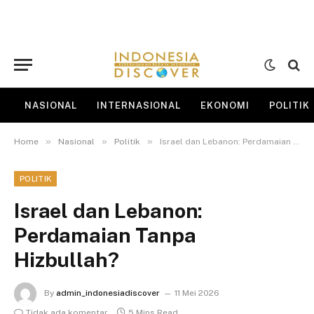
NASIONAL
INTERNASIONAL
EKONOMI
POLITIK
»
»
»
Home
Nasional
Politik
Israel dan Lebanon: Perdamaian Tanpa Hizbullah?
POLITIK
Israel dan Lebanon:
Perdamaian Tanpa
Hizbullah?
By
admin_indonesiadiscover
11 Mei 2026
Tidak ada komentar
5 Mins Read