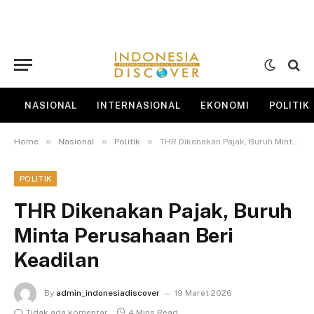
NASIONAL
INTERNASIONAL
EKONOMI
POLITIK
»
»
»
Home
Nasional
Politik
THR Dikenakan Pajak, Buruh Minta Perusahaan Beri Keadilan
POLITIK
THR Dikenakan Pajak, Buruh
Minta Perusahaan Beri
Keadilan
By
admin_indonesiadiscover
19 Maret 2026
Tidak ada komentar
4 Mins Read