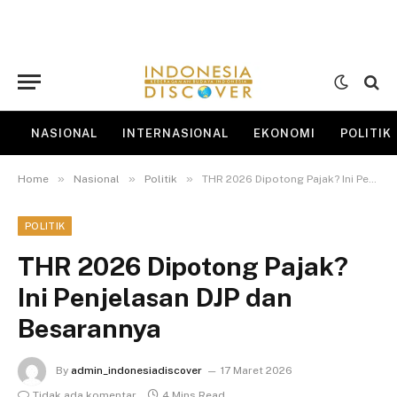
NASIONAL
INTERNASIONAL
EKONOMI
POLITIK
»
»
»
Home
Nasional
Politik
THR 2026 Dipotong Pajak? Ini Penjelasan DJP dan Besarannya
POLITIK
THR 2026 Dipotong Pajak?
Ini Penjelasan DJP dan
Besarannya
By
admin_indonesiadiscover
17 Maret 2026
Tidak ada komentar
4 Mins Read