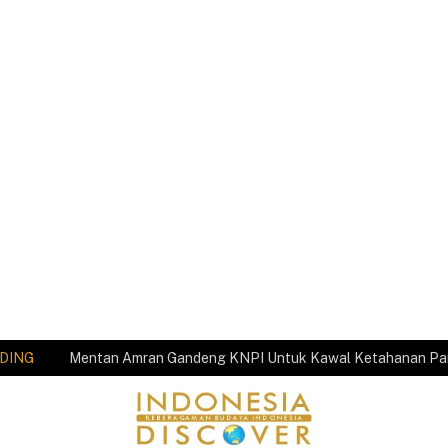
DING
Mentan Amran Gandeng KNPI Untuk Kawal Ketahanan P