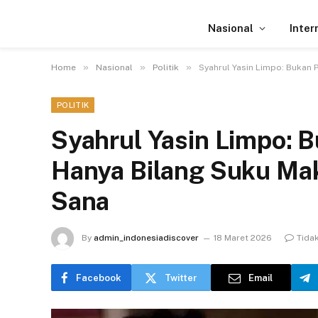
Nasional
Inter
»
»
»
Home
Nasional
Politik
Syahrul Yasin Limpo: Bukan P
POLITIK
Syahrul Yasin Limpo: 
Hanya Bilang Suku Maka
Sana
By
admin_indonesiadiscover
18 Maret 2026
Tida
Facebook
Twitter
Email