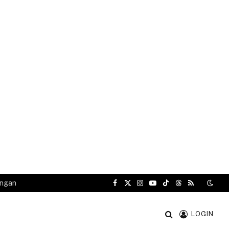
angan
Facebook
X
Instagram
YouTube
TikTok
Threads
RSS
(Twitter)
LOGIN