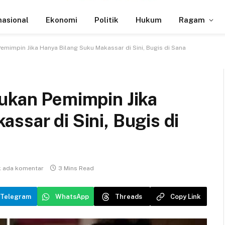
nasional
Ekonomi
Politik
Hukum
Ragam
emimpin Jika Hanya Bilang Suku Makassar di Sini, Bugis di Sana
Bukan Pemimpin Jika
ssar di Sini, Bugis di
k ada komentar
3 Mins Read
Telegram
WhatsApp
Threads
Copy Link