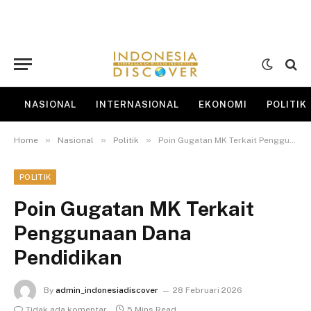
NASIONAL
INTERNASIONAL
EKONOMI
POLITIK
»
»
»
Home
Nasional
Politik
Poin Gugatan MK Terkait Penggunaan Dana Pendidikan
POLITIK
Poin Gugatan MK Terkait
Penggunaan Dana
Pendidikan
By
admin_indonesiadiscover
28 Februari 2026
Tidak ada komentar
5 Mins Read