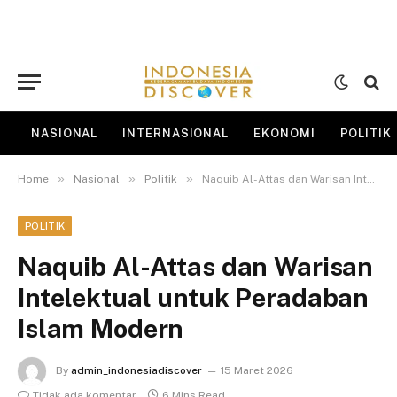
NASIONAL
INTERNASIONAL
EKONOMI
POLITIK
»
»
»
Home
Nasional
Politik
Naquib Al-Attas dan Warisan Intelektual untuk Peradaban Islam Modern
POLITIK
Naquib Al-Attas dan Warisan
Intelektual untuk Peradaban
Islam Modern
By
admin_indonesiadiscover
15 Maret 2026
Tidak ada komentar
6 Mins Read