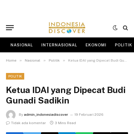
NASIONAL
INTERNASIONAL
EKONOMI
POLITIK
»
»
»
Home
Nasional
Politik
Ketua IDAI yang Dipecat Budi Gunadi Sadikin
POLITIK
Ketua IDAI yang Dipecat Budi
Gunadi Sadikin
By
admin_indonesiadiscover
19 Februari 2026
Tidak ada komentar
3 Mins Read