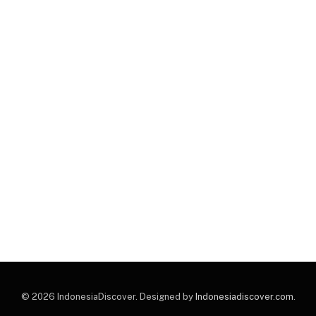
© 2026 IndonesiaDiscover. Designed by
Indonesiadiscover.com
.