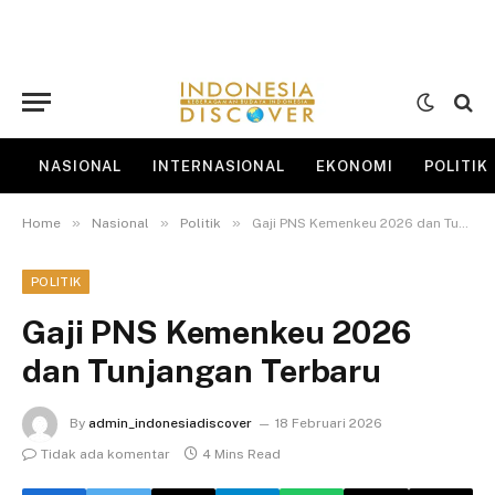
NASIONAL
INTERNASIONAL
EKONOMI
POLITIK
»
»
»
Home
Nasional
Politik
Gaji PNS Kemenkeu 2026 dan Tunjangan Terbaru
POLITIK
Gaji PNS Kemenkeu 2026
dan Tunjangan Terbaru
By
admin_indonesiadiscover
18 Februari 2026
Tidak ada komentar
4 Mins Read