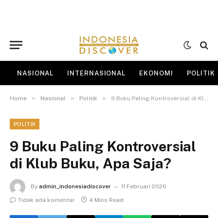
NASIONAL
INTERNASIONAL
EKONOMI
POLITIK
»
»
»
Home
Nasional
Politik
9 Buku Paling Kontroversial di Klub Buku, Apa Saja?
POLITIK
9 Buku Paling Kontroversial
di Klub Buku, Apa Saja?
By
admin_indonesiadiscover
11 Februari 2026
Tidak ada komentar
4 Mins Read