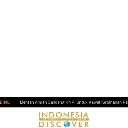
DING
Mentan Amran Gandeng KNPI Untuk Kawal Ketahanan P