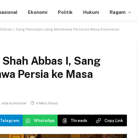
nasional
Ekonomi
Politik
Hukum
Ragam
Abbas I, Sang Pemimpin yang Membawa Persia ke Masa Keemasan
Shah Abbas I, Sang
wa Persia ke Masa
k ada komentar
4 Mins Read
Telegram
WhatsApp
Threads
Copy Link