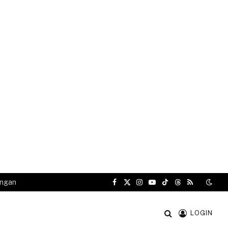
angan
Facebook
X
Instagram
YouTube
TikTok
Threads
RSS
(Twitter)
LOGIN