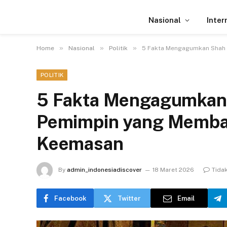
Nasional
Inter
»
»
»
Home
Nasional
Politik
5 Fakta Mengagumkan Shah 
POLITIK
5 Fakta Mengagumkan 
Pemimpin yang Memba
Keemasan
By
admin_indonesiadiscover
18 Maret 2026
Tida
Facebook
Twitter
Email