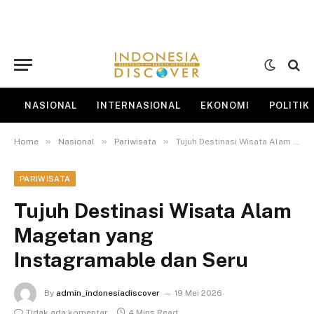
NASIONAL
INTERNASIONAL
EKONOMI
POLITIK
»
»
»
Home
Nasional
Pariwisata
Tujuh Destinasi Wisata Alam Magetan yang Instagramable dan Seru
PARIWISATA
Tujuh Destinasi Wisata Alam
Magetan yang
Instagramable dan Seru
By
admin_indonesiadiscover
19 Mei 2026
Tidak ada komentar
4 Mins Read