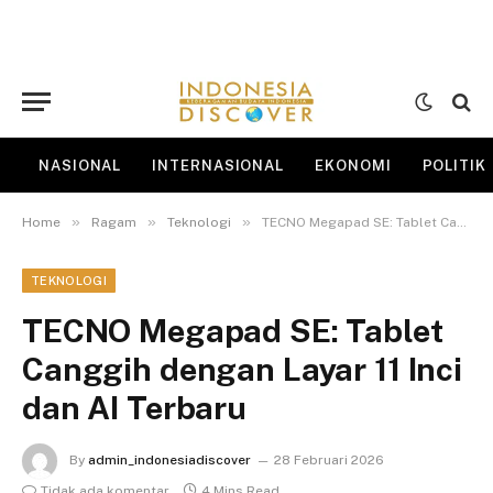
NASIONAL
INTERNASIONAL
EKONOMI
POLITIK
»
»
»
Home
Ragam
Teknologi
TECNO Megapad SE: Tablet Canggih dengan Layar 11 Inci dan AI Terbaru
TEKNOLOGI
TECNO Megapad SE: Tablet
Canggih dengan Layar 11 Inci
dan AI Terbaru
By
admin_indonesiadiscover
28 Februari 2026
Tidak ada komentar
4 Mins Read