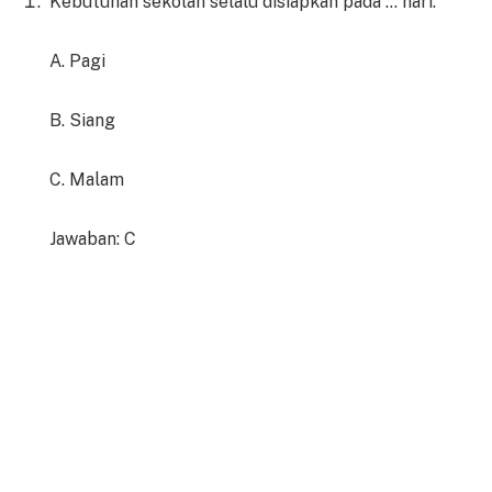
Kebutuhan sekolah selalu disiapkan pada … hari.
A. Pagi
B. Siang
C. Malam
Jawaban: C