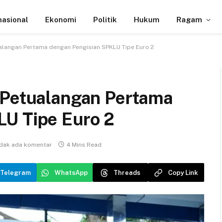
nasional
Ekonomi
Politik
Hukum
Ragam
alangan Pertama dengan Pengisian SPKLU Tipe Euro 2
 Petualangan Pertama
U Tipe Euro 2
idak ada komentar
4 Mins Read
Telegram
WhatsApp
Threads
Copy Link