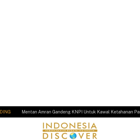
DING
Mentan Amran Gandeng KNPI Untuk Kawal Ketahanan P