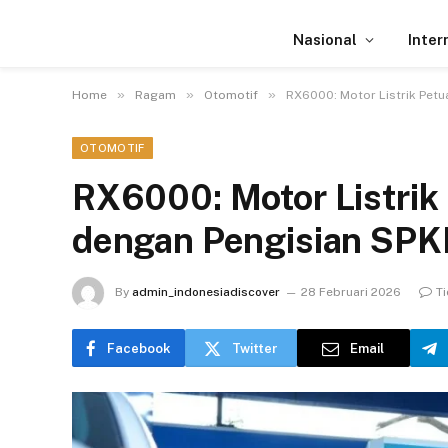
Nasional
Inter
»
»
»
Home
Ragam
Otomotif
RX6000: Motor Listrik Petu
OTOMOTIF
RX6000: Motor Listrik
dengan Pengisian SPKL
By
admin_indonesiadiscover
28 Februari 2026
T
Facebook
Twitter
Email