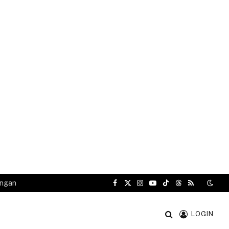
angan
Facebook
X
Instagram
YouTube
TikTok
Threads
RSS
(Twitter)
LOGIN