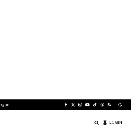
angan
Facebook
X
Instagram
YouTube
TikTok
Threads
RSS
(Twitter)
LOGIN