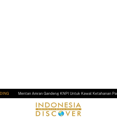
DING
Mentan Amran Gandeng KNPI Untuk Kawal Ketahanan P