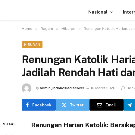
Nasional
Inter
»
»
»
Home
Ragam
Hiburan
Renungan Katolik Harian: Jan
HIBURAN
Renungan Katolik Haria
Jadilah Rendah Hati da
By
admin_indonesiadiscover
16 Maret 2026
Tida
Facebook
Twitter
Email
Renungan Harian Katolik: Bersika
SHARE