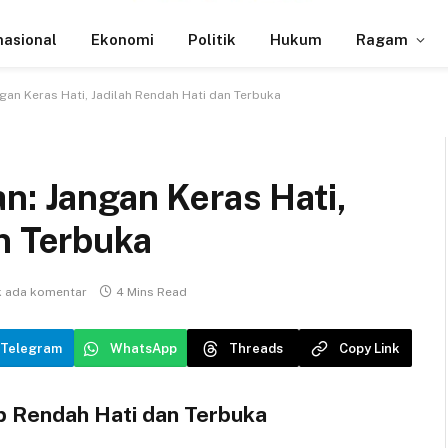
nasional
Ekonomi
Politik
Hukum
Ragam
gan Keras Hati, Jadilah Rendah Hati dan Terbuka
n: Jangan Keras Hati,
n Terbuka
k ada komentar
4 Mins Read
Telegram
WhatsApp
Threads
Copy Link
p Rendah Hati dan Terbuka