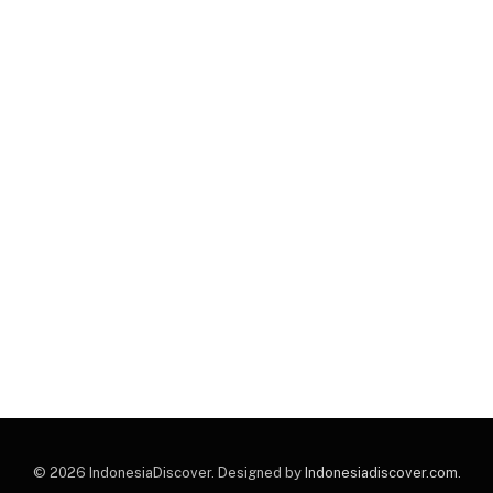
© 2026 IndonesiaDiscover. Designed by
Indonesiadiscover.com
.