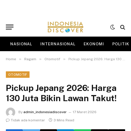
NASIONAL
INTERNASIONAL
EKONOMI
POLITIK
»
»
»
Home
Ragam
Otomotif
Pickup Jepang 2026: Harga 130 Juta Bikin Lawan Takut!
OTOMOTIF
Pickup Jepang 2026: Harga
130 Juta Bikin Lawan Takut!
By
admin_indonesiadiscover
17 Maret 2026
Tidak ada komentar
3 Mins Read