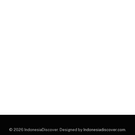
© 2026 IndonesiaDiscover. Designed by
Indonesiadiscover.com
.