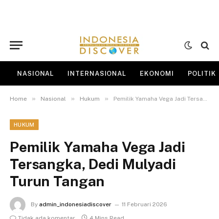
NASIONAL
INTERNASIONAL
EKONOMI
POLITIK
»
»
»
Home
Nasional
Hukum
Pemilik Yamaha Vega Jadi Tersangka, Dedi Mulyadi Turun Tangan
HUKUM
Pemilik Yamaha Vega Jadi
Tersangka, Dedi Mulyadi
Turun Tangan
By
admin_indonesiadiscover
11 Februari 2026
Tidak ada komentar
4 Mins Read