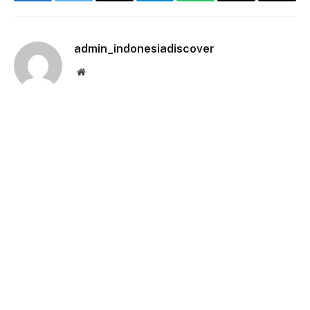
Facebook
Twitter
Email
Telegram
WhatsApp
Threads
Copy
Link
admin_indonesiadiscover
Website