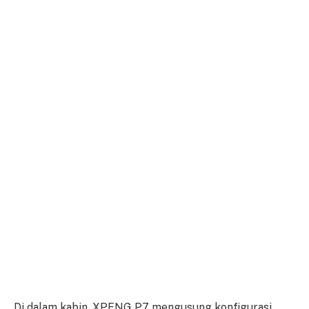
Di dalam kabin, XPENG P7 mengusung konfigurasi