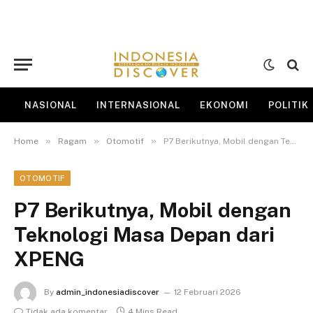
NASIONAL
INTERNASIONAL
EKONOMI
POLITIK
»
»
»
Home
Ragam
Otomotif
P7 Berikutnya, Mobil dengan Teknologi Masa Depan dari XPENG
OTOMOTIF
P7 Berikutnya, Mobil dengan
Teknologi Masa Depan dari
XPENG
By
admin_indonesiadiscover
12 Februari 2026
Tidak ada komentar
4 Mins Read