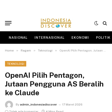
NASIONAL
INTERNASIONAL
EKONOMI
POLITIK
»
»
»
Home
Ragam
Teknologi
OpenAI Pilih Pentagon, Jutaan Pengguna AS Beralih ke Claude
TEKNOLOGI
OpenAI Pilih Pentagon,
Jutaan Pengguna AS Beralih
ke Claude
By
admin_indonesiadiscover
17 Maret 2026
Tidak ada komentar
4 Mins Read