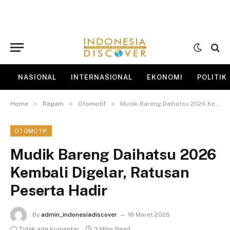
NASIONAL
INTERNASIONAL
EKONOMI
POLITIK
»
»
»
Home
Ragam
Otomotif
Mudik Bareng Daihatsu 2026 Kembali Digelar, Ratusan Peserta Hadir
OTOMOTIF
Mudik Bareng Daihatsu 2026
Kembali Digelar, Ratusan
Peserta Hadir
By
admin_indonesiadiscover
18 Maret 2026
Tidak ada komentar
3 Mins Read