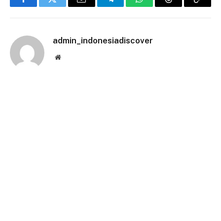
Facebook
Twitter
Email
Telegram
WhatsApp
Threads
Copy
Link
admin_indonesiadiscover
Website