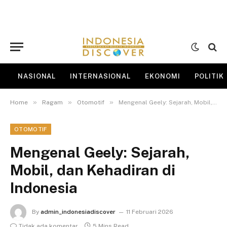
NASIONAL
INTERNASIONAL
EKONOMI
POLITIK
»
»
»
Home
Ragam
Otomotif
Mengenal Geely: Sejarah, Mobil, dan Kehadiran di Indonesia
OTOMOTIF
Mengenal Geely: Sejarah,
Mobil, dan Kehadiran di
Indonesia
By
admin_indonesiadiscover
11 Februari 2026
Tidak ada komentar
5 Mins Read