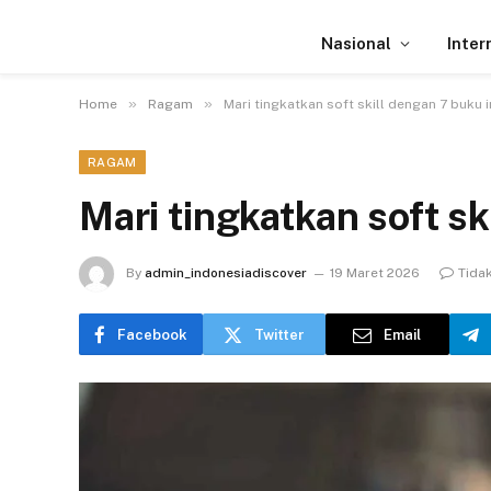
Nasional
Inter
»
»
Home
Ragam
Mari tingkatkan soft skill dengan 7 buku i
RAGAM
Mari tingkatkan soft sk
By
admin_indonesiadiscover
19 Maret 2026
Tida
Facebook
Twitter
Email