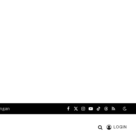
angan
Facebook
X
Instagram
YouTube
TikTok
Threads
RSS
(Twitter)
LOGIN