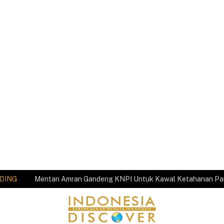
DING
Mentan Amran Gandeng KNPI Untuk Kawal Ketahanan P