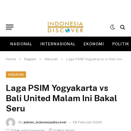
NASIONAL
INTERNASIONAL
EKONOMI
POLITIK
»
»
»
Home
Ragam
Hiburan
Laga PSIM Yogyakarta vs Bali United Malam Ini Bakal Seru
HIBURAN
Laga PSIM Yogyakarta vs
Bali United Malam Ini Bakal
Seru
By
admin_indonesiadiscover
28 Februari 2026
Tidak ada komentar
5 Mins Read