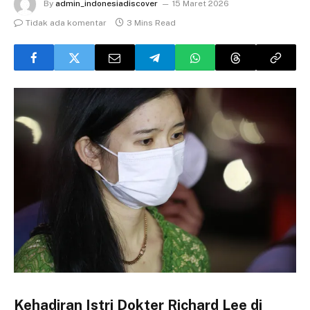
By
admin_indonesiadiscover
15 Maret 2026
Tidak ada komentar
3 Mins Read
Kehadiran Istri Dokter Richard Lee di