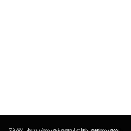
© 2026 IndonesiaDiscover. Designed by
Indonesiadiscover.com
.