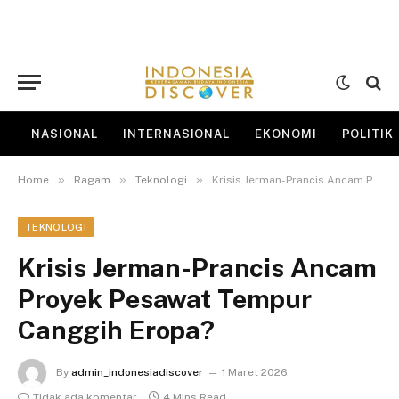
NASIONAL
INTERNASIONAL
EKONOMI
POLITIK
»
»
»
Home
Ragam
Teknologi
Krisis Jerman-Prancis Ancam Proyek Pesawat Tempur Canggih Eropa?
TEKNOLOGI
Krisis Jerman-Prancis Ancam
Proyek Pesawat Tempur
Canggih Eropa?
By
admin_indonesiadiscover
1 Maret 2026
Tidak ada komentar
4 Mins Read