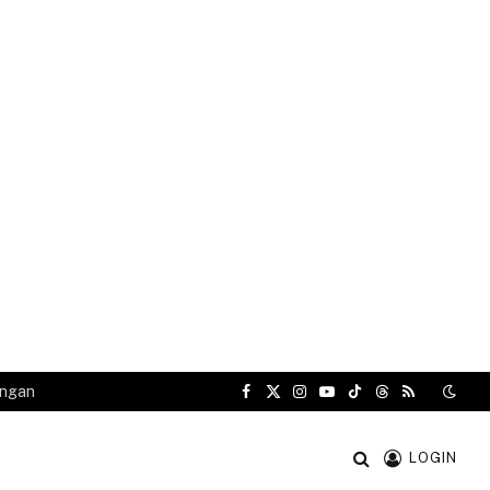
angan
Facebook
X
Instagram
YouTube
TikTok
Threads
RSS
(Twitter)
LOGIN