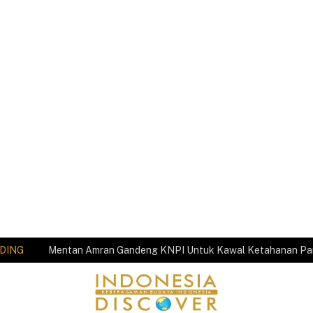
DING
Mentan Amran Gandeng KNPI Untuk Kawal Ketahanan P