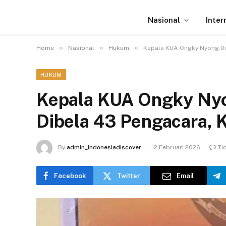
Nasional
Inter
»
»
»
Home
Nasional
Hukum
Kepala KUA Ongky Nyong Dia
HUKUM
Kepala KUA Ongky Nyon
Dibela 43 Pengacara, 
By
admin_indonesiadiscover
12 Februari 2026
Ti
Facebook
Twitter
Email