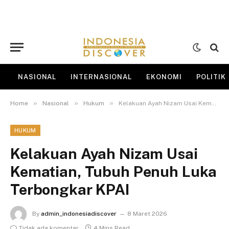
NASIONAL
INTERNASIONAL
EKONOMI
POLITIK
»
»
»
Home
Nasional
Hukum
Kelakuan Ayah Nizam Usai Kematian, Tubuh Penuh Luka Terbongkar KPAI
HUKUM
Kelakuan Ayah Nizam Usai
Kematian, Tubuh Penuh Luka
Terbongkar KPAI
By
admin_indonesiadiscover
8 Maret 2026
Tidak ada komentar
4 Mins Read