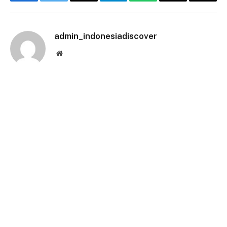
Facebook
Twitter
Email
Telegram
WhatsApp
Threads
Copy
Link
admin_indonesiadiscover
Website