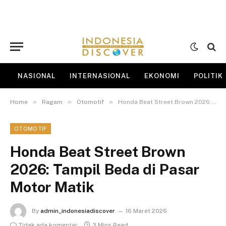
NASIONAL
INTERNASIONAL
EKONOMI
POLITIK
»
»
»
Home
Ragam
Otomotif
Honda Beat Street Brown 2026: Tampil Beda di Pasar Motor Matik
OTOMOTIF
Honda Beat Street Brown
2026: Tampil Beda di Pasar
Motor Matik
By
admin_indonesiadiscover
16 Maret 2026
Tidak ada komentar
3 Mins Read