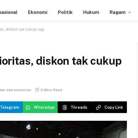
nasional
Ekonomi
Politik
Hukum
Ragam
tas, diskon tak cukup lagi
rioritas, diskon tak cukup
dak ada komentar
3 Mins Read
Telegram
WhatsApp
Threads
Copy Link