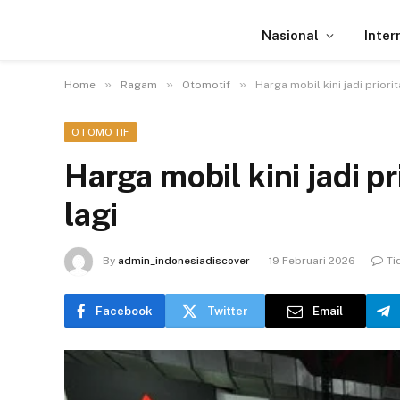
Nasional
Inter
»
»
»
Home
Ragam
Otomotif
Harga mobil kini jadi priori
OTOMOTIF
Harga mobil kini jadi p
lagi
By
admin_indonesiadiscover
19 Februari 2026
Ti
Facebook
Twitter
Email