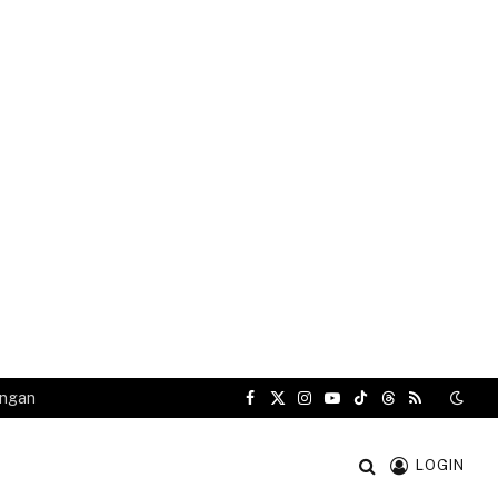
angan
Facebook
X
Instagram
YouTube
TikTok
Threads
RSS
(Twitter)
LOGIN