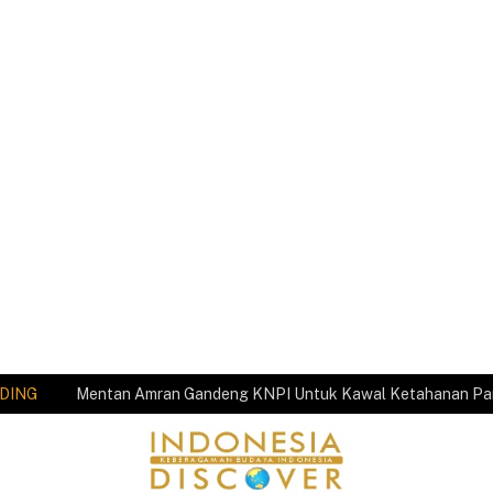
DING
Mentan Amran Gandeng KNPI Untuk Kawal Ketahanan P