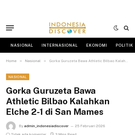
NASIONAL
INTERNASIONAL
EKONOMI
POLITIK
»
»
Home
Nasional
Gorka Guruzeta Bawa Athletic Bilbao Kalahkan Elche 2-1 di San Mames
NASIONAL
Gorka Guruzeta Bawa
Athletic Bilbao Kalahkan
Elche 2-1 di San Mames
By
admin_indonesiadiscover
25 Februari 2026
Tidak ada komentar
3 Mins Read