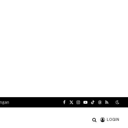
angan
Facebook
X
Instagram
YouTube
TikTok
Threads
RSS
(Twitter)
LOGIN