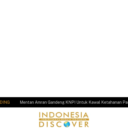
DING
Mentan Amran Gandeng KNPI Untuk Kawal Ketahanan P