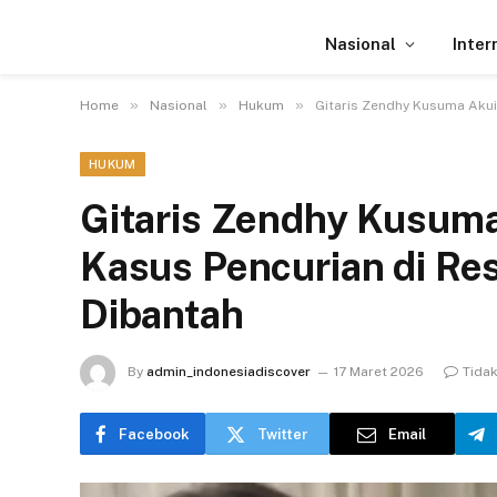
Nasional
Inter
»
»
»
Home
Nasional
Hukum
Gitaris Zendhy Kusuma Akui 
HUKUM
Gitaris Zendhy Kusuma
Kasus Pencurian di Res
Dibantah
By
admin_indonesiadiscover
17 Maret 2026
Tida
Facebook
Twitter
Email