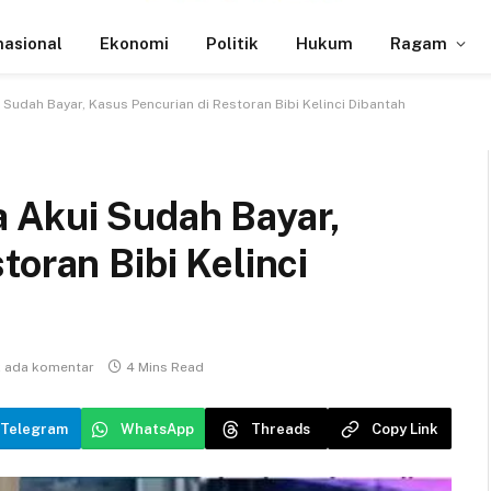
nasional
Ekonomi
Politik
Hukum
Ragam
Sudah Bayar, Kasus Pencurian di Restoran Bibi Kelinci Dibantah
 Akui Sudah Bayar,
toran Bibi Kelinci
k ada komentar
4 Mins Read
Telegram
WhatsApp
Threads
Copy Link