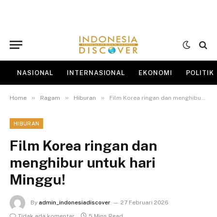
NASIONAL
INTERNASIONAL
EKONOMI
POLITIK
»
»
»
Home
Ragam
Hiburan
Film Korea ringan dan menghibur untuk hari Minggu!
HIBURAN
Film Korea ringan dan
menghibur untuk hari
Minggu!
By
admin_indonesiadiscover
27 Februari 2026
Tidak ada komentar
5 Mins Read