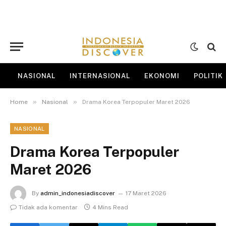
NASIONAL
INTERNASIONAL
EKONOMI
POLITIK
»
»
Home
Nasional
Drama Korea Terpopuler Maret 2026
NASIONAL
Drama Korea Terpopuler
Maret 2026
By
admin_indonesiadiscover
17 Maret 2026
Tidak ada komentar
4 Mins Read