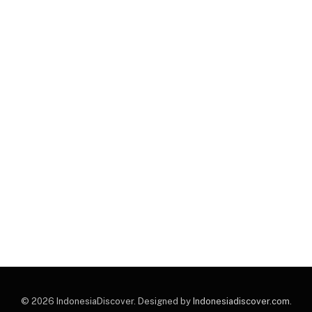
© 2026 IndonesiaDiscover. Designed by
Indonesiadiscover.com
.