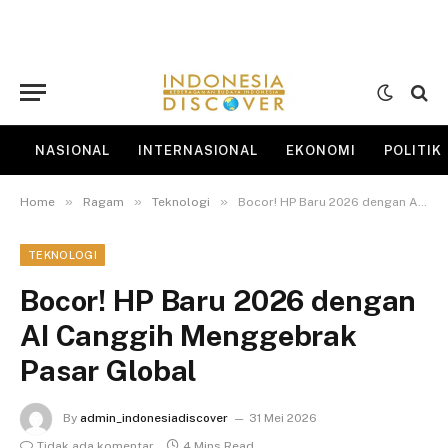
NASIONAL
INTERNASIONAL
EKONOMI
POLITIK
»
»
»
Home
Ragam
Teknologi
Bocor! HP Baru 2026 dengan AI Canggih Menggebrak Pasar Global
TEKNOLOGI
Bocor! HP Baru 2026 dengan
AI Canggih Menggebrak
Pasar Global
By
admin_indonesiadiscover
31 Mei 2026
Tidak ada komentar
4 Mins Read