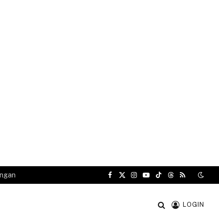
angan
Facebook
X
Instagram
YouTube
TikTok
Threads
RSS
(Twitter)
LOGIN