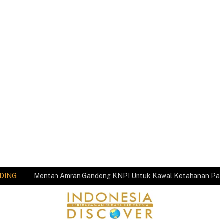
DING
Mentan Amran Gandeng KNPI Untuk Kawal Ketahanan P