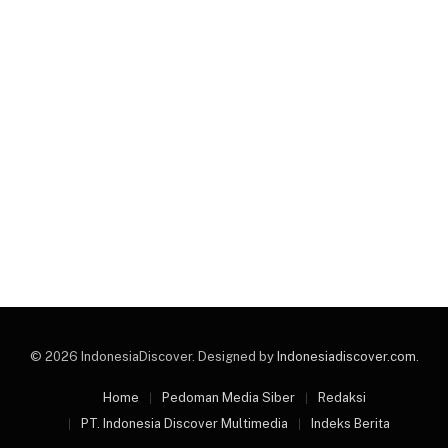
© 2026 IndonesiaDiscover. Designed by
Indonesiadiscover.com
.
Home
Pedoman Media Siber
Redaksi
PT. Indonesia Discover Multimedia
Indeks Berita