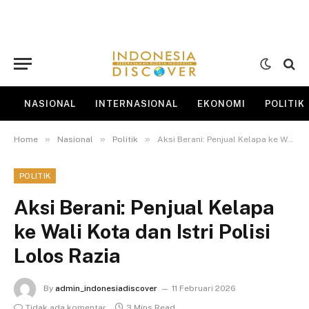
NASIONAL
INTERNASIONAL
EKONOMI
POLITIK
»
»
»
Home
Nasional
Politik
Aksi Berani: Penjual Kelapa ke Wali Kota dan Istri Polisi Lolos Razia
POLITIK
Aksi Berani: Penjual Kelapa
ke Wali Kota dan Istri Polisi
Lolos Razia
By
admin_indonesiadiscover
11 Februari 2026
Tidak ada komentar
3 Mins Read