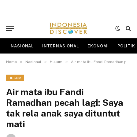
NASIONAL
INTERNASIONAL
EKONOMI
POLITIK
»
»
»
Home
Nasional
Hukum
Air mata ibu Fandi Ramadhan pecah lagi: Saya tak rela anak saya dituntut mati
HUKUM
Air mata ibu Fandi
Ramadhan pecah lagi: Saya
tak rela anak saya dituntut
mati