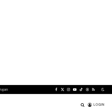
angan
Facebook
X
Instagram
YouTube
TikTok
Threads
RSS
(Twitter)
LOGIN