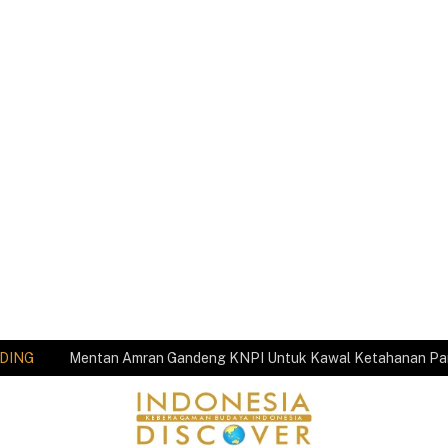
DING
Mentan Amran Gandeng KNPI Untuk Kawal Ketahanan P