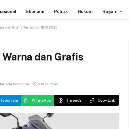
nasional
Ekonomi
Politik
Hukum
Ragam
a dan Grafis Terbaru di IIMS 2026
 Warna dan Grafis
dak ada komentar
5 Mins Read
Telegram
WhatsApp
Threads
Copy Link