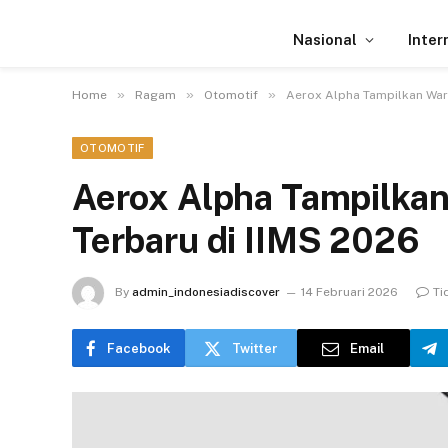
Nasional
Inter
»
»
»
Home
Ragam
Otomotif
Aerox Alpha Tampilkan Warn
OTOMOTIF
Aerox Alpha Tampilkan
Terbaru di IIMS 2026
By
admin_indonesiadiscover
14 Februari 2026
Ti
Facebook
Twitter
Email