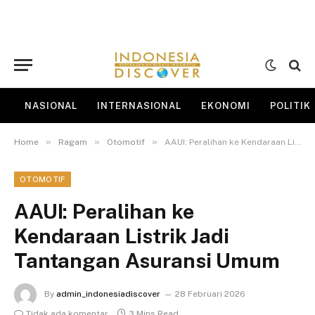
NASIONAL
INTERNASIONAL
EKONOMI
POLITIK
»
»
»
Home
Ragam
Otomotif
AAUI: Peralihan ke Kendaraan Listrik Jadi Tantangan Asuransi Umum
OTOMOTIF
AAUI: Peralihan ke
Kendaraan Listrik Jadi
Tantangan Asuransi Umum
By
admin_indonesiadiscover
28 Februari 2026
Tidak ada komentar
3 Mins Read