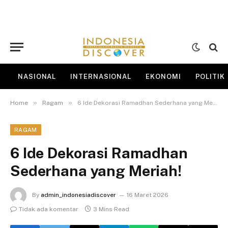
NASIONAL
INTERNASIONAL
EKONOMI
POLITIK
»
»
Home
Ragam
6 Ide Dekorasi Ramadhan Sederhana yang Meriah!
RAGAM
6 Ide Dekorasi Ramadhan
Sederhana yang Meriah!
By
admin_indonesiadiscover
16 Maret 2026
Tidak ada komentar
3 Mins Read