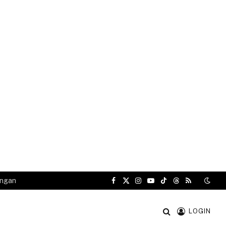
angan
Facebook
X
Instagram
YouTube
TikTok
Threads
RSS
(Twitter)
LOGIN