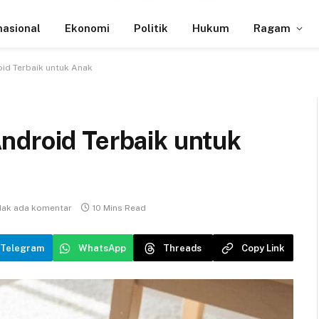
nasional
Ekonomi
Politik
Hukum
Ragam
id Terbaik untuk Anak
ndroid Terbaik untuk
dak ada komentar
10 Mins Read
Telegram
WhatsApp
Threads
Copy Link