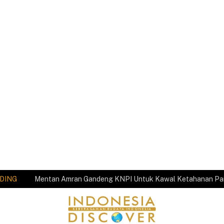
DING
Mentan Amran Gandeng KNPI Untuk Kawal Ketahanan P