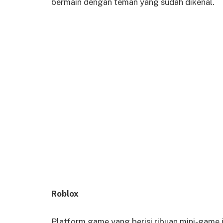
bermain dengan teman yang sudah dikenal.
Roblox
Platform game yang berisi ribuan mini-game 