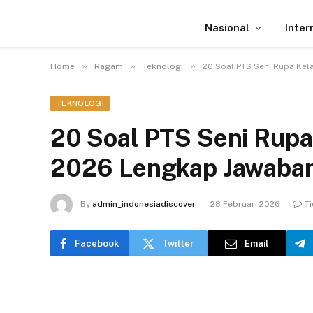
Nasional
Inter
»
»
»
Home
Ragam
Teknologi
20 Soal PTS Seni Rupa Kel
TEKNOLOGI
20 Soal PTS Seni Rupa
2026 Lengkap Jawaba
By
admin_indonesiadiscover
28 Februari 2026
T
Facebook
Twitter
Email