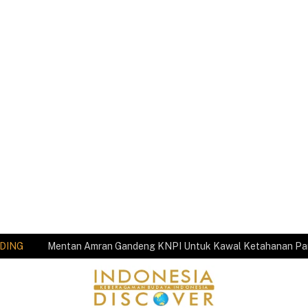
DING
Mentan Amran Gandeng KNPI Untuk Kawal Ketahanan P