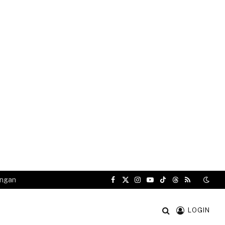
angan
Facebook
X
Instagram
YouTube
TikTok
Threads
RSS
(Twitter)
LOGIN