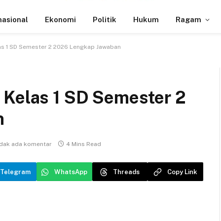
nasional
Ekonomi
Politik
Hukum
Ragam
as 1 SD Semester 2 2026 Lengkap Jawaban
 Kelas 1 SD Semester 2
n
idak ada komentar
4 Mins Read
Telegram
WhatsApp
Threads
Copy Link