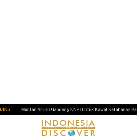
DING
Mentan Amran Gandeng KNPI Untuk Kawal Ketahanan P