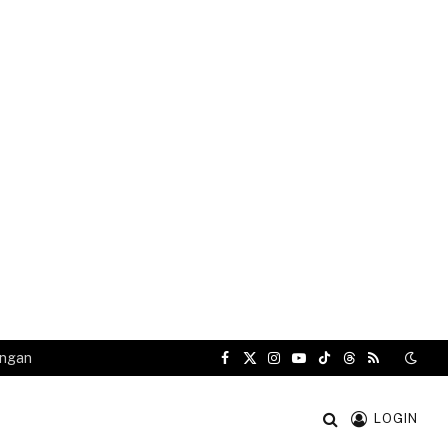
angan
Facebook
X
Instagram
YouTube
TikTok
Threads
RSS
(Twitter)
LOGIN