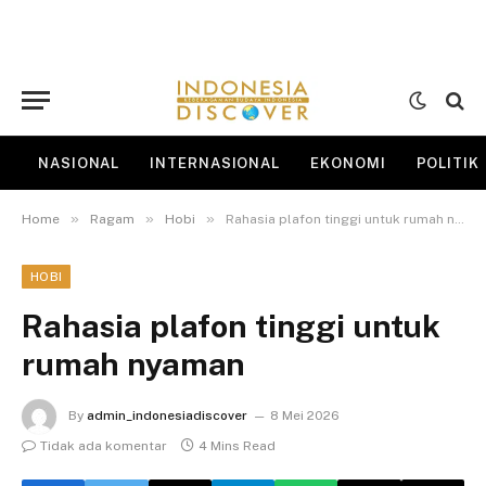
NASIONAL
INTERNASIONAL
EKONOMI
POLITIK
»
»
»
Home
Ragam
Hobi
Rahasia plafon tinggi untuk rumah nyaman
HOBI
Rahasia plafon tinggi untuk
rumah nyaman
By
admin_indonesiadiscover
8 Mei 2026
Tidak ada komentar
4 Mins Read