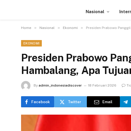
Nasional
Inter
»
»
»
Home
Nasional
Ekonomi
Presiden Prabowo Panggil
EKONOMI
Presiden Prabowo Pang
Hambalang, Apa Tujua
By
admin_indonesiadiscover
18 Februari 2026
Ti
Facebook
Twitter
Email