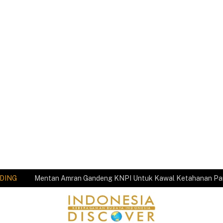
DING
Mentan Amran Gandeng KNPI Untuk Kawal Ketahanan P