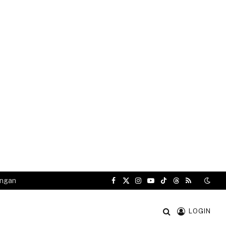
angan
Facebook
X
Instagram
YouTube
TikTok
Threads
RSS
(Twitter)
LOGIN