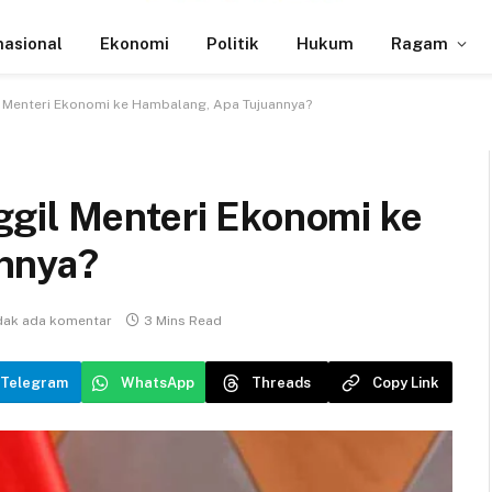
nasional
Ekonomi
Politik
Hukum
Ragam
 Menteri Ekonomi ke Hambalang, Apa Tujuannya?
gil Menteri Ekonomi ke
nnya?
dak ada komentar
3 Mins Read
Telegram
WhatsApp
Threads
Copy Link