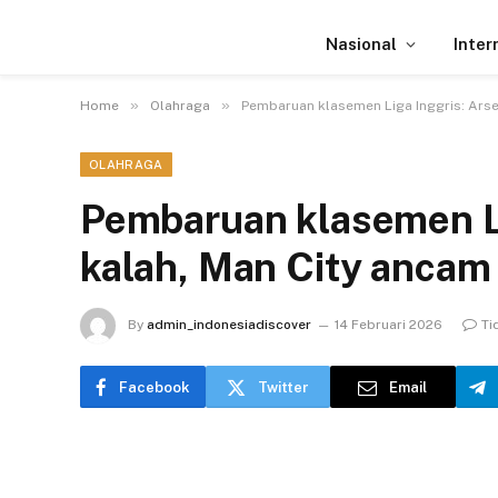
Nasional
Inter
»
»
Home
Olahraga
Pembaruan klasemen Liga Inggris: Arsen
OLAHRAGA
Pembaruan klasemen Li
kalah, Man City ancam 
By
admin_indonesiadiscover
14 Februari 2026
Ti
Facebook
Twitter
Email