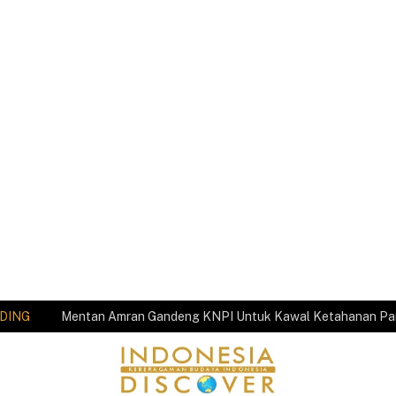
DING
Mentan Amran Gandeng KNPI Untuk Kawal Ketahanan P