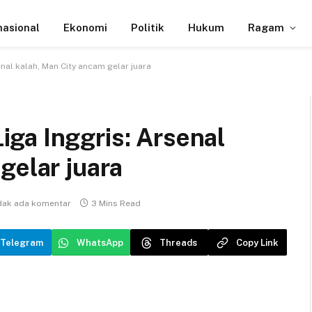
nasional
Ekonomi
Politik
Hukum
Ragam
al kalah, Man City ancam gelar juara
ga Inggris: Arsenal
gelar juara
dak ada komentar
3 Mins Read
Telegram
WhatsApp
Threads
Copy Link