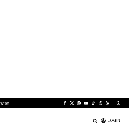
angan
Facebook
X
Instagram
YouTube
TikTok
Threads
RSS
(Twitter)
LOGIN