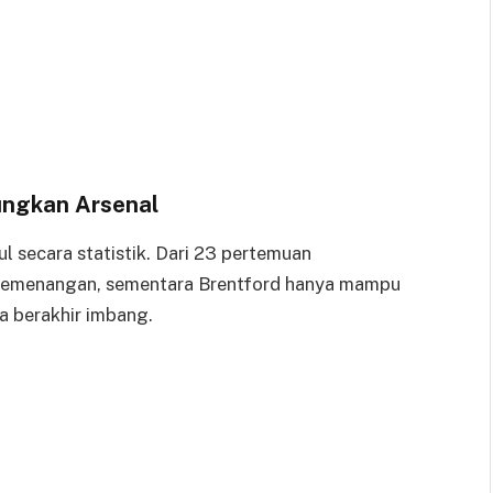
ungkan Arsenal
l secara statistik. Dari 23 pertemuan
1 kemenangan, sementara Brentford hanya mampu
 berakhir imbang.